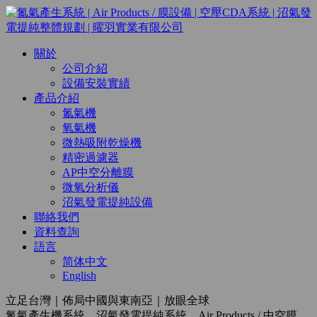
關於
公司介紹
設備安裝實績
產品介紹
氮氣機
氧氣機
微熱吸附乾燥機
精密過濾器
AP中空分離膜
微氧分析儀
沼氣發電提純設備
聯絡我們
資料查詢
語言
简体中文
English
立足台灣｜佈局中國與東南亞｜放眼全球
氮氣產生機系統，沼氣發電提純系統，Air Products / 中空膜，